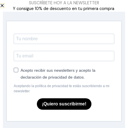
SUSCRÍBETE HOY A LA NEWSLETTER
acaso!) para encontrar tu código.
Y consigue 10% de descuento en tu primera compra
¡Es hora de empezar a mover el cuerpo! Nos vemos en la pista.
Acepto recibir sus newsletters y acepto la
declaración de privacidad de datos.
Aceptando la política de privacidad te estás suscribiendo a mi
Menú
newsletter
Inicio
Silence dance
¡Quiero suscribirme!
Academy
Agenda